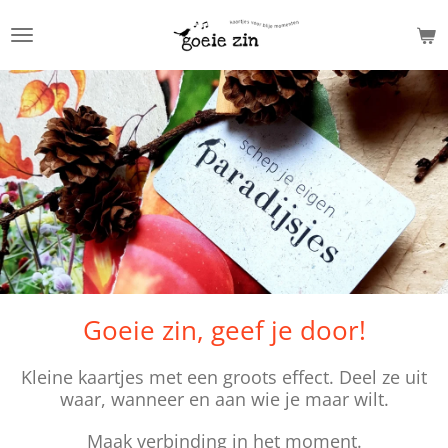
Ga
direct
naar
de
hoofdinhoud
Goeie zin, geef je door!
Kleine kaartjes met een groots effect. Deel ze uit
waar, wanneer en aan wie je maar wilt.
Maak verbinding in het moment.